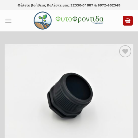
Skip
Θέλετε βοήθεια; Καλέστε μας: 22330-31887 & 6972-602348
to
content
Προσθήκη
στη λίστα
επιθυμίας