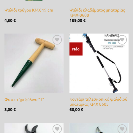
Rayovac
(0)
Ψαλίδι κλαδέματος μπαταρίας
Ψαλίδι τρύγου KMX 19 cm
ΚΜΧ-8608
4,30
€
159,00
€
REGEN
(0)
River
(0)
Rover
(0)
Προσθήκη
Προσθήκη
Νέο
στη λίστα
στη λίστα
RPE
(0)
επιθυμίας
επιθυμίας
Samurai
(1)
SEMINIS
(0)
Shark
(0)
Κοντάρι τηλεσκοπικό ψαλιδιού
Φυτευτήρι ξύλινο “Τ”
μπαταρίας KMX 8605
SIAMIDIS
(0)
3,00
€
60,00
€
Spring
(0)
Stiga
(0)