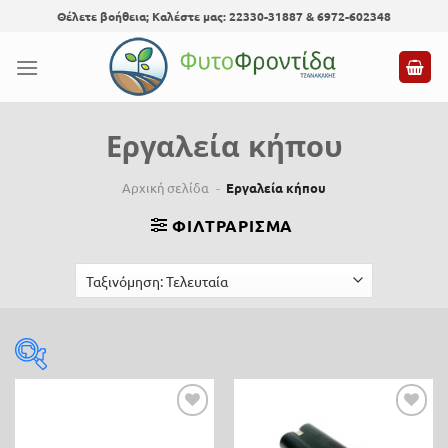
Skip
Θέλετε βοήθεια; Καλέστε μας: 22330-31887 & 6972-602348
to
content
Εργαλεία κήπου
Αρχική σελίδα
-
Εργαλεία κήπου
ΦΙΛΤΡΆΡΙΣΜΑ
Τιμή
Προσθήκη
Προσθήκη
0 €
160 €
στη λίστα
στη λίστα