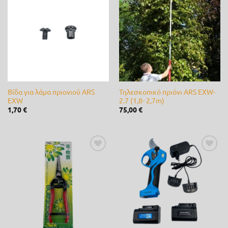
Προσθήκη
Προσθήκη
στη λίστα
στη λίστα
Novagro
(0)
επιθυμίας
επιθυμίας
Nutripet
(0)
OASE
(0)
Orbit
(0)
Βίδα για λάμα πριονιού ARS
Τηλεσκοπικό πριόνι ARS EXW-
Palaplast
(0)
EXW
2.7 (1,8- 2,7m)
1,70
€
75,00
€
Panasonic
(0)
Partner
(0)
Προσθήκη
Προσθήκη
Paterlini
(0)
στη λίστα
στη λίστα
επιθυμίας
επιθυμίας
Rain
(0)
Rain-Bird
(0)
RASER
(0)