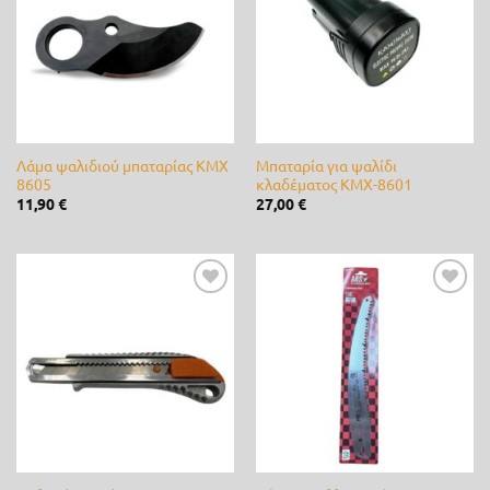
επιθυμίας
επιθυμίας
0
40
80
120
160
Ετικέτες προϊόντος
3M
(0)
Alpina
(0)
Λάμα ψαλιδιού μπαταρίας KMX
Μπαταρία για ψαλίδι
8605
κλαδέματος KMX-8601
11,90
€
27,00
€
ARS
(16)
B&S
(0)
bamboo
(0)
Προσθήκη
Προσθήκη
στη λίστα
στη λίστα
επιθυμίας
επιθυμίας
Bayer
(0)
Briggs & Stratton
(0)
CastelGarden
(0)
Castor
(0)