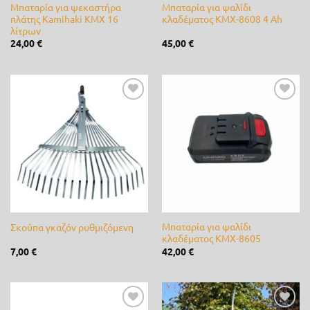
Μπαταρία για ψεκαστήρα
Μπαταρία για ψαλίδι
πλάτης Kamihaki KMX 16
κλαδέματος KMX-8608 4 Ah
K-Rain
(0)
λίτρων
24,00
€
45,00
€
Kamihaki - KMX
(17)
Kawasaki
(0)
lisam
(0)
Προσθήκη
Προσθήκη
στη λίστα
στη λίστα
επιθυμίας
επιθυμίας
LOEWE
(4)
Master
(0)
Matabi
(0)
Mcc
(0)
Μπαταρία για ψαλίδι
Σκούπα γκαζόν ρυθμιζόμενη
κλαδέματος KMX-8605
McCulloch
(0)
7,00
€
42,00
€
Metal-Pi
(0)
Metaltechnica
(0)