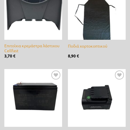
στη λίστα
στη λίστα
επιθυμίας
επιθυμίας
Fito
(0)
Fytro seeds
(0)
Gardex
(0)
Gemma
(0)
Επιτοίχια κρεμάστρα λάστιχου
Ποδιά χορτοκοπτικού
Cellfast
GeoHumus
(0)
3,70
€
8,90
€
GGP
(0)
Giuntini
(0)
Προσθήκη
Προσθήκη
στη λίστα
στη λίστα
Hunter
(0)
επιθυμίας
επιθυμίας
Husqvarna
(0)
IQV
(0)
Jonsered
(0)