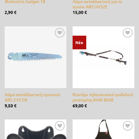
Λάμα ανταλλακτική για το
Φαλτσέτα Gadget 18
πριόνι ARS UV32E
Cellfast
(1)
2,90
€
15,00
€
Cifarelli
(0)
Claber
(0)
Προσθήκη
Προσθήκη
Νέο
CLIMAX
(0)
στη λίστα
στη λίστα
επιθυμίας
επιθυμίας
DCM
(0)
de Sangosse
(0)
diMartino
(0)
Λάμα ανταλλακτική πριονιού
Κοντάρι τηλεσκοπικό ψαλιδιού
Duracell
(0)
ARS 210 DX
μπαταρίας KMX 8608
9,50
€
69,00
€
Efco
(0)
Energizer
(0)
Ferrari
(0)
Προσθήκη
Προσθήκη