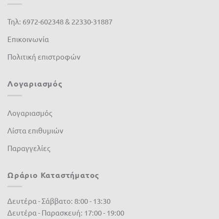
Stiga
(0)
Τηλ: 6972-602348 & 22330-31887
Stihl
(0)
Επικοινωνία
Valagro
(0)
Πολιτική επιστροφών
Varta
(0)
Λογαριασμός
Velda
(0)
Vioryl
(0)
Λογαριασμός
Λίστα επιθυμιών
vitase
(0)
Παραγγελίες
VYR
(0)
Waterlogic
(0)
Ωράριο Καταστήματος
Αγκρόζα
(0)
Δευτέρα - Σάββατο: 8:00 - 13:30
Βιολογικά
(0)
Δευτέρα - Παρασκευή: 17:00 - 19:00