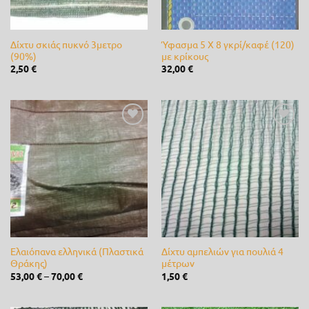
Jonsered
(0)
Δίχτυ σκιάς πυκνό 3μετρο
Ύφασμα 5 Χ 8 γκρί/καφέ (120)
K-Rain
(0)
(90%)
με κρίκους
2,50
€
32,00
€
Kamihaki - KMX
(0)
Kawasaki
(0)
lisam
(0)
Προσθήκη
Προσθήκη
στη λίστα
στη λίστα
επιθυμίας
επιθυμίας
LOEWE
(0)
Master
(0)
Matabi
(0)
Mcc
(0)
Ελαιόπανα ελληνικά (Πλαστικά
Δίχτυ αμπελιών για πουλιά 4
Θράκης)
μέτρων
McCulloch
(0)
53,00
€
–
70,00
€
1,50
€
Metal-Pi
(0)