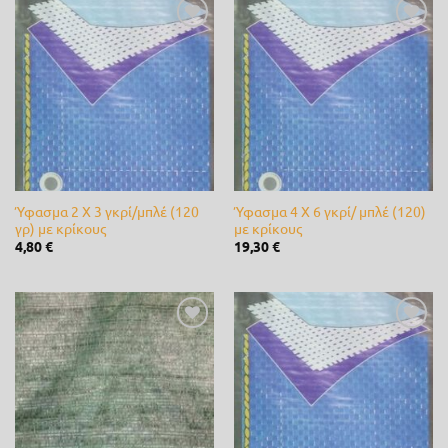
Ferrari
(0)
Προσθήκη
Προσθήκη
στη λίστα
στη λίστα
Fito
(0)
επιθυμίας
επιθυμίας
Fytro seeds
(0)
Gardex
(0)
Gemma
(1)
Ύφασμα 2 Χ 3 γκρί/μπλέ (120
Ύφασμα 4 Χ 6 γκρί/ μπλέ (120)
GeoHumus
(0)
γρ) με κρίκους
με κρίκους
4,80
€
19,30
€
GGP
(0)
Giuntini
(0)
Προσθήκη
Προσθήκη
Hunter
(0)
στη λίστα
στη λίστα
επιθυμίας
επιθυμίας
Husqvarna
(0)
IQV
(0)