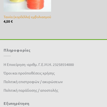
RASER
(0)
Rayovac
(0)
Ταινία (κορδέλλα) εμβολιασμού
4,50
€
REGEN
(0)
River
(0)
Rover
(0)
Πληροφορίες
RPE
(0)
Η Επιχείρηση -αριθμ. Γ.Ε.Μ.Η. 23258554000
Samurai
(0)
Όροι και προϋποθέσεις χρήσης
SEMINIS
(0)
Πολιτική επιστροφών / ακυρώσεων
Shark
(0)
Πολιτική παράδοσης / αποστολής
SIAMIDIS
(0)
Εξυπηρέτηση
Spring
(0)