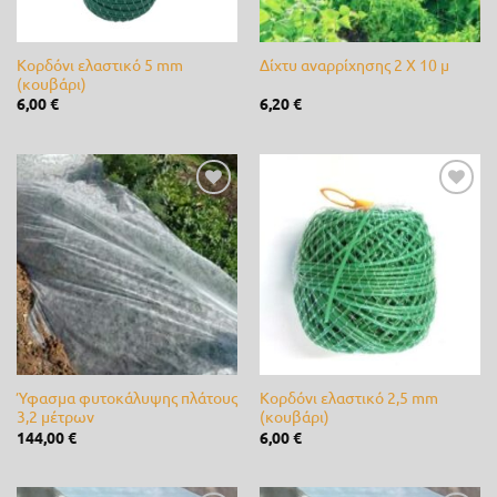
Castor
(0)
Κορδόνι ελαστικό 5 mm
Δίχτυ αναρρίχησης 2 Χ 10 μ
Cellfast
(0)
(κουβάρι)
6,00
€
6,20
€
Cifarelli
(0)
Claber
(0)
CLIMAX
(0)
Προσθήκη
Προσθήκη
στη λίστα
στη λίστα
επιθυμίας
επιθυμίας
DCM
(0)
de Sangosse
(0)
diMartino
(0)
Duracell
(0)
Ύφασμα φυτοκάλυψης πλάτους
Κορδόνι ελαστικό 2,5 mm
3,2 μέτρων
(κουβάρι)
Efco
(0)
144,00
€
6,00
€
Energizer
(0)