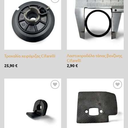
Ferrari
(0)
Προσθήκη
Προσθήκη
στη λίστα
στη λίστα
επιθυμίας
επιθυμίας
Fito
(0)
Fytro seeds
(0)
Gardex
(0)
Gemma
(0)
Λαστιχοροδέλα τάπας βενζίνης
Τροχαλία χειρόμιζας Cifarelli
Cifarelli
GeoHumus
(0)
25,90
€
2,90
€
GGP
(23)
Giuntini
(0)
Προσθήκη
Προσθήκη
στη λίστα
στη λίστα
Hunter
(0)
επιθυμίας
επιθυμίας
Husqvarna
(13)
IQV
(0)