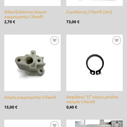
Castor
(13)
Φλαντζολάστιχο λαιμού
Συμπλέκτης Cifarelli (σετ)
καρμπυρατέρ Cifarelli
Cellfast
(0)
2,70
€
73,00
€
Cifarelli
(41)
Claber
(0)
Προσθήκη
Προσθήκη
CLIMAX
(0)
στη λίστα
στη λίστα
επιθυμίας
επιθυμίας
DCM
(0)
de Sangosse
(0)
diMartino
(0)
Ασφάλεια “Ω” πύρου μπιέλας
Λαιμός καρμπυρατέρ Cifarelli
Duracell
(0)
σασμάν Cifarelli
15,00
€
0,40
€
Efco
(1)
Energizer
(0)