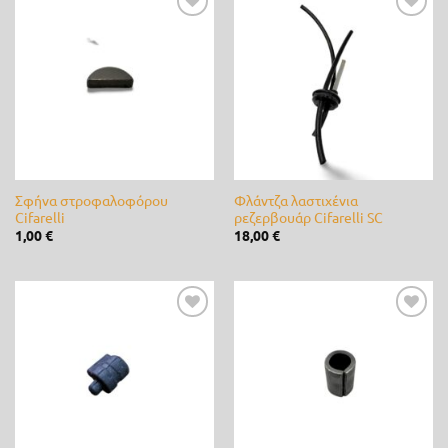
Metaltechnica
(0)
Προσθήκη
Προσθήκη
στη λίστα
στη λίστα
επιθυμίας
επιθυμίας
Novagro
(0)
Nutripet
(0)
OASE
(0)
Orbit
(0)
Σφήνα στροφαλοφόρου
Φλάντζα λαστιχένια
Cifarelli
ρεζερβουάρ Cifarelli SC
Palaplast
(0)
1,00
€
18,00
€
Panasonic
(0)
Partner
(2)
Προσθήκη
Προσθήκη
στη λίστα
στη λίστα
Paterlini
(0)
επιθυμίας
επιθυμίας
Rain
(0)
Rain-Bird
(0)