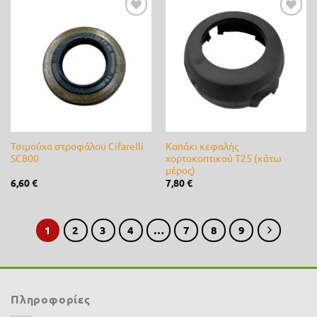
Stiga
(1)
Προσθήκη
Προσθήκη
στη λίστα
στη λίστα
Stihl
(0)
επιθυμίας
επιθυμίας
Valagro
(0)
Varta
(0)
Velda
(0)
Τσιμούχα στροφάλου Cifarelli
Καπάκι κεφαλής
SC800
χορτοκοπτικού T25 (κάτω
Vioryl
(0)
μέρος)
6,60
€
7,80
€
vitase
(0)
VYR
(0)
1
2
3
4
…
7
8
9
Waterlogic
(0)
Αγκρόζα
(0)
Πληροφορίες
Βιολογικά
(0)