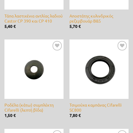
RASER
(1)
Τάπα λαστιχένια αντλίας λαδιού
Αποστάτης κυλινδρικός
Rayovac
(0)
Castor CP 390 και CP 410
ρεζερβουάρ B&S
5,40
€
5,70
€
REGEN
(0)
River
(0)
Προσθήκη
Προσθήκη
Rover
(0)
στη λίστα
στη λίστα
επιθυμίας
επιθυμίας
RPE
(0)
Samurai
(0)
SEMINIS
(0)
Shark
(0)
Ροδέλα (κάτω) συμπλέκτη
Τσιμούχα καμπάνας Cifarelli
Cifarelli (λεπτή βίδα)
SC800
1,50
€
7,80
€
SIAMIDIS
(0)
Spring
(0)