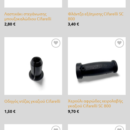
Jonsered
(34)
Λαστιχάκι στεγάνωσης
Φλάντζα εξάτμισης Cifarelli SC
μπουζοκαλώδιου Cifarelli
800
K-Rain
(0)
2,80
€
3,40
€
Kamihaki - KMX
(0)
Kawasaki
(5)
Προσθήκη
Προσθήκη
lisam
(0)
στη λίστα
στη λίστα
επιθυμίας
επιθυμίας
LOEWE
(0)
Master
(1)
Matabi
(0)
Χερούλι αφρώδες χειρολαβής
Οδηγός ντίζας γκαζιού Cifarelli
Mcc
(0)
γκαζιού Cifarelli SC 800
1,50
€
9,70
€
McCulloch
(8)
Metal-Pi
(0)