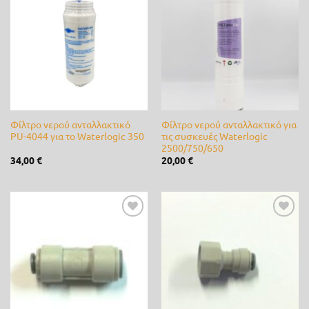
Προσθήκη
Προσθήκη
στη λίστα
στη λίστα
Novagro
(0)
επιθυμίας
επιθυμίας
Nutripet
(0)
OASE
(0)
Orbit
(0)
Φίλτρο νερού ανταλλακτικό
Φίλτρο νερού ανταλλακτικό για
Palaplast
(0)
PU-4044 για το Waterlogic 350
τις συσκευές Waterlogic
2500/750/650
Panasonic
(0)
34,00
€
20,00
€
Partner
(0)
Paterlini
(0)
Προσθήκη
Προσθήκη
στη λίστα
στη λίστα
Rain
(0)
επιθυμίας
επιθυμίας
Rain-Bird
(0)
RASER
(0)