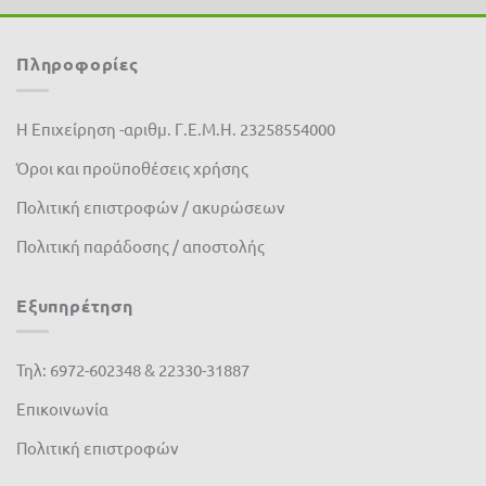
Stihl
(0)
Πληροφορίες
Valagro
(0)
Varta
(0)
Η Επιχείρηση -αριθμ. Γ.Ε.Μ.Η. 23258554000
Velda
(0)
Όροι και προϋποθέσεις χρήσης
Πολιτική επιστροφών / ακυρώσεων
Vioryl
(0)
Πολιτική παράδοσης / αποστολής
vitase
(0)
VYR
(0)
Εξυπηρέτηση
Waterlogic
(1)
Τηλ: 6972-602348 & 22330-31887
Αγκρόζα
(0)
Επικοινωνία
Βιολογικά
(0)
Πολιτική επιστροφών
Πλαστικά Θράκης
(0)