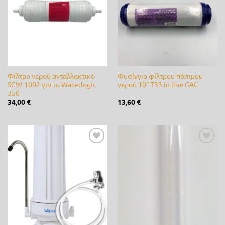
επιθυμίας
επιθυμίας
0
11
23
34
45
Ετικέτες προϊόντος
3M
(0)
Alpina
(0)
Φίλτρο νερού ανταλλακτικό
Φυσίγγιο φίλτρου πόσιμου
SCW-1002 για το Waterlogic
νερού 10″ T33 in line GAC
350
ARS
(0)
34,00
€
13,60
€
B&S
(0)
bamboo
(0)
Προσθήκη
Προσθήκη
Bayer
(0)
στη λίστα
στη λίστα
επιθυμίας
επιθυμίας
Briggs & Stratton
(0)
CastelGarden
(0)
Castor
(0)