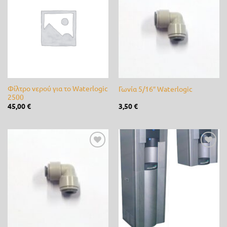
Προσθήκη
Προσθήκη
στη λίστα
στη λίστα
Fito
(0)
επιθυμίας
επιθυμίας
Fytro seeds
(0)
Gardex
(0)
Gemma
(0)
Φίλτρο νερού για το Waterlogic
Γωνία 5/16″ Waterlogic
GeoHumus
(0)
2500
45,00
€
3,50
€
GGP
(0)
Giuntini
(0)
Προσθήκη
Προσθήκη
Hunter
(0)
στη λίστα
στη λίστα
επιθυμίας
επιθυμίας
Husqvarna
(0)
IQV
(0)
Jonsered
(0)