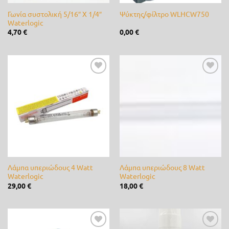
Γωνία συστολική 5/16″ X 1/4″
Ψύκτης/φίλτρο WLHCW750
K-Rain
(0)
Waterlogic
4,70
€
0,00
€
Kamihaki - KMX
(0)
Kawasaki
(0)
lisam
(0)
Προσθήκη
Προσθήκη
στη λίστα
στη λίστα
επιθυμίας
επιθυμίας
LOEWE
(0)
Master
(0)
Matabi
(0)
Mcc
(0)
Λάμπα υπεριώδους 4 Watt
Λάμπα υπεριώδους 8 Watt
Waterlogic
Waterlogic
McCulloch
(0)
29,00
€
18,00
€
Metal-Pi
(0)
Metaltechnica
(0)