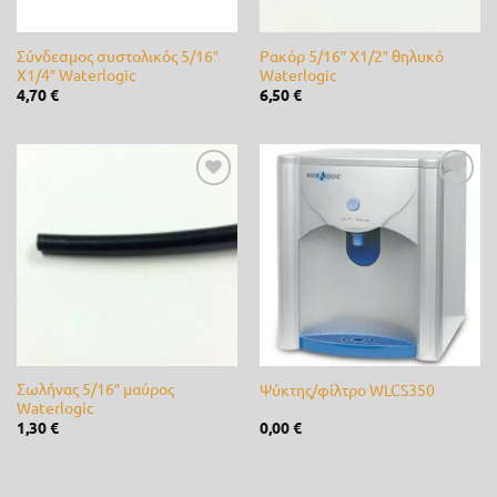
Rayovac
(0)
Σύνδεσμος συστολικός 5/16″
Ρακόρ 5/16″ Χ1/2″ θηλυκό
Χ1/4″ Waterlogic
Waterlogic
REGEN
(0)
4,70
€
6,50
€
River
(0)
Rover
(0)
Προσθήκη
Προσθήκη
RPE
(0)
στη λίστα
στη λίστα
επιθυμίας
επιθυμίας
Samurai
(0)
SEMINIS
(0)
Shark
(0)
Σωλήνας 5/16″ μαύρος
Ψύκτης/φίλτρο WLCS350
SIAMIDIS
(0)
Waterlogic
1,30
€
0,00
€
Spring
(0)
Stiga
(0)