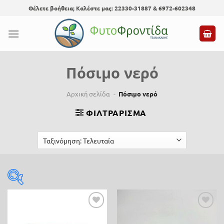
Skip
Θέλετε βοήθεια; Καλέστε μας: 22330-31887 & 6972-602348
to
content
Πόσιμο νερό
Αρχική σελίδα
-
Πόσιμο νερό
ΦΙΛΤΡΆΡΙΣΜΑ
Τιμή
Προσθήκη
Προσθήκη
0 €
45 €
στη λίστα
στη λίστα