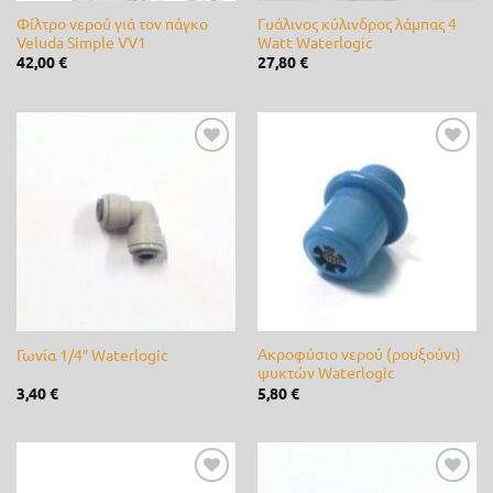
Φίλτρο νερού γιά τον πάγκο
Γυάλινος κύλινδρος λάμπας 4
Cellfast
(0)
Veluda Simple VV1
Watt Waterlogic
42,00
€
27,80
€
Cifarelli
(0)
Claber
(0)
CLIMAX
(0)
Προσθήκη
Προσθήκη
στη λίστα
στη λίστα
επιθυμίας
επιθυμίας
DCM
(0)
de Sangosse
(0)
diMartino
(0)
Duracell
(0)
Ακροφύσιο νερού (ρουξούνι)
Γωνία 1/4″ Waterlogic
ψυκτών Waterlogic
Efco
(0)
3,40
€
5,80
€
Energizer
(0)
Ferrari
(0)