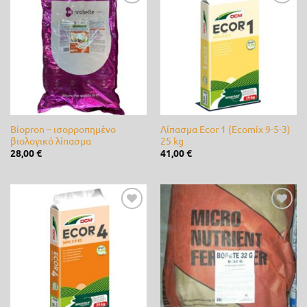
Προσθήκη
Προσθήκη
0 €
85 €
στη λίστα
στη λίστα
επιθυμίας
επιθυμίας
0
21
43
64
85
Ετικέτες προϊόντος
3M
(0)
Alpina
(0)
Biopron – ισορροπημένο
Λίπασμα Ecor 1 (Ecomix 9-5-3)
βιολογικό λίπασμα
25 kg
28,00
€
41,00
€
ARS
(0)
B&S
(0)
bamboo
(0)
Προσθήκη
Προσθήκη
στη λίστα
στη λίστα
επιθυμίας
επιθυμίας
Bayer
(0)
Briggs & Stratton
(0)
CastelGarden
(0)