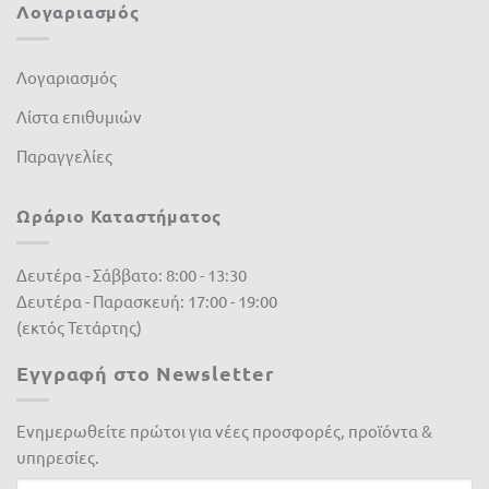
Λογαριασμός
Jonsered
(0)
K-Rain
(0)
Λογαριασμός
Kamihaki - KMX
(0)
Λίστα επιθυμιών
Παραγγελίες
Kawasaki
(0)
lisam
(0)
Ωράριο Καταστήματος
LOEWE
(0)
Δευτέρα - Σάββατο: 8:00 - 13:30
Master
(0)
Δευτέρα - Παρασκευή: 17:00 - 19:00
(εκτός Τετάρτης)
Matabi
(0)
Εγγραφή στο Newsletter
Mcc
(0)
McCulloch
(0)
Ενημερωθείτε πρώτοι για νέες προσφορές, προϊόντα &
υπηρεσίες.
Metal-Pi
(0)