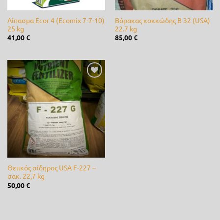
Castor
(0)
Λίπασμα Ecor 4 (Ecomix 7-7-10)
Βόρακας κοκκώδης Β 32 (USA)
25 kg
22.7 kg
Cellfast
(0)
41,00
€
85,00
€
Cifarelli
(0)
Claber
(0)
Προσθήκη
CLIMAX
(0)
στη λίστα
επιθυμίας
DCM
(2)
de Sangosse
(0)
diMartino
(0)
Θειικός σίδηρος USA F-227 –
Duracell
(0)
σακ. 22,7 kg
50,00
€
Efco
(0)
Energizer
(0)