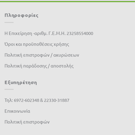
Ferrari
(0)
Πληροφορίες
Fito
(0)
Fytro seeds
(0)
Η Επιχείρηση -αριθμ. Γ.Ε.Μ.Η. 23258554000
Όροι και προϋποθέσεις χρήσης
Gardex
(0)
Πολιτική επιστροφών / ακυρώσεων
Gemma
(0)
Πολιτική παράδοσης / αποστολής
GeoHumus
(0)
GGP
(0)
Εξυπηρέτηση
Giuntini
(0)
Τηλ: 6972-602348 & 22330-31887
Hunter
(0)
Επικοινωνία
Husqvarna
(0)
Πολιτική επιστροφών
IQV
(1)