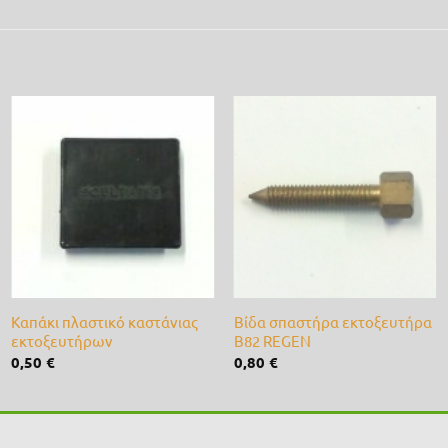
Προσθήκη
Προσθήκη
στη λίστα
στη λίστα
επιθυμίας
επιθυμίας
+
+
Καπάκι πλαστικό καστάνιας
Βίδα σπαστήρα εκτοξευτήρα
εκτοξευτήρων
Β82 REGEN
0,50
€
0,80
€