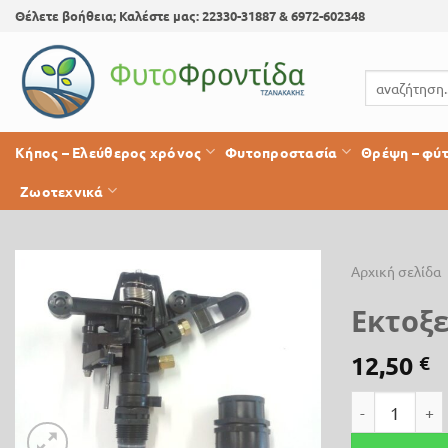
Skip
Θέλετε βοήθεια; Καλέστε μας: 22330-31887 & 6972-602348
to
content
Αναζήτηση
για:
Κήπος – Ελεύθερος χρόνος
Φυτοπροστασία
Θρέψη – φύ
Ζωοτεχνικά
Αρχική σελίδα
Εκτοξ
Προσθήκη
στη λίστα
12,50
€
επιθυμίας
Εκτοξευτήρας