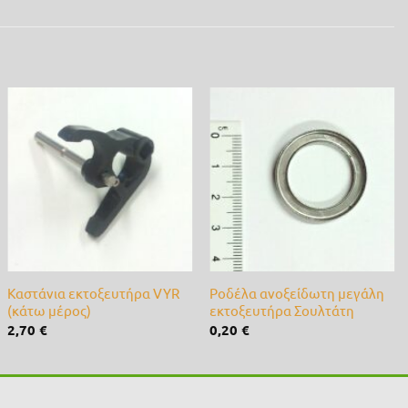
Προσθήκη
Προσθήκη
στη λίστα
στη λίστα
επιθυμίας
επιθυμίας
+
+
Καστάνια εκτοξευτήρα VYR
Ροδέλα ανοξείδωτη μεγάλη
(κάτω μέρος)
εκτοξευτήρα Σουλτάτη
2,70
€
0,20
€