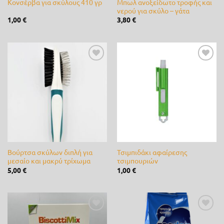
Μπωλ ανοξείδωτο τροφής και
Κονσέρβα για σκύλους 410 γρ
νερού για σκύλο – γάτα
Cellfast
(0)
1,00
€
3,80
€
Cifarelli
(0)
Claber
(0)
Προσθήκη
Προσθήκη
CLIMAX
(0)
στη λίστα
στη λίστα
επιθυμίας
επιθυμίας
DCM
(0)
de Sangosse
(0)
diMartino
(0)
Βούρτσα σκύλων διπλή για
Τσιμπιδάκι αφαίρεσης
Duracell
(0)
μεσαίο και μακρύ τρίχωμα
τσιμπουριών
5,00
€
1,00
€
Efco
(0)
Energizer
(0)
Ferrari
(0)
Προσθήκη
Προσθήκη