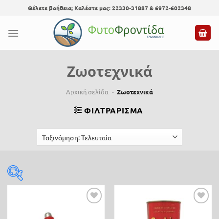
Skip
Θέλετε βοήθεια; Καλέστε μας: 22330-31887 & 6972-602348
to
content
Ζωοτεχνικά
Αρχική σελίδα
-
Ζωοτεχνικά
ΦΙΛΤΡΆΡΙΣΜΑ
Τιμή
Προσθήκη
Προσθήκη
0 €
85 €
στη λίστα
στη λίστα