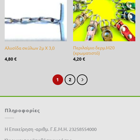
επιθυμίας
επιθυμίας
Stihl
(0)
Valagro
(0)
Varta
(0)
Velda
(0)
Περιλαίμιο δερμ.M20
Aλυσίδα σκύλων 2μ X 3,0
(χρωματιστό)
4,80
€
4,20
€
Vioryl
(0)
vitase
(0)
1
2
VYR
(0)
Waterlogic
(0)
Πληροφορίες
Αγκρόζα
(0)
Βιολογικά
(0)
Η Επιχείρηση -αριθμ. Γ.Ε.Μ.Η. 23258554000
Πλαστικά Θράκης
(0)