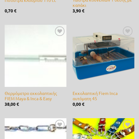
καπάκι
Rayovac
(0)
0,70
€
3,90
€
REGEN
(0)
River
(0)
Προσθήκη
Προσθήκη
στη λίστα
στη λίστα
Rover
(0)
επιθυμίας
επιθυμίας
RPE
(0)
Samurai
(0)
SEMINIS
(0)
Θερμόμετρο εκκολαπτικής
Εκκολαπτική Fiem Inca
Shark
(0)
FIEM Maya & Inca & Easy
αυτόματη 45
38,00
€
0,00
€
SIAMIDIS
(0)
Spring
(0)
Προσθήκη
Προσθήκη
Stiga
(0)
στη λίστα
στη λίστα