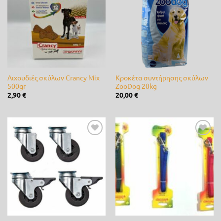
στη λίστα
στη λίστα
επιθυμίας
επιθυμίας
Fito
(0)
Fytro seeds
(0)
Gardex
(0)
Gemma
(0)
Λιχουδιές σκύλων Crancy Mix
Κροκέτα συντήρησης σκύλων
500gr
ZooDog 20kg
GeoHumus
(0)
2,90
€
20,00
€
GGP
(0)
Giuntini
(2)
Προσθήκη
Προσθήκη
στη λίστα
στη λίστα
Hunter
(0)
επιθυμίας
επιθυμίας
Husqvarna
(0)
IQV
(0)
Jonsered
(0)