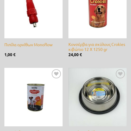
επιθυμίας
επιθυμίας
0
21
43
64
85
Ετικέτες προϊόντος
3M
(0)
Alpina
(0)
Κονσέρβα για σκύλους Crokies
Πιπίλα ορνίθων Monoflow
κιβώτιο 12 Χ 1250 gr
1,00
€
24,00
€
ARS
(0)
B&S
(0)
bamboo
(0)
Προσθήκη
Προσθήκη
στη λίστα
στη λίστα
επιθυμίας
επιθυμίας
Bayer
(0)
Briggs & Stratton
(0)
CastelGarden
(0)
Castor
(0)