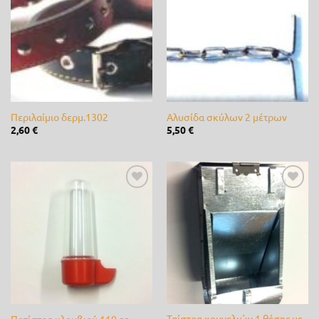
στη λίστα
στη λίστα
επιθυμίας
επιθυμίας
Novagro
(0)
Nutripet
(3)
OASE
(0)
Orbit
(0)
Περιλαίμιο δερμ.1302
Aλυσίδα σκύλων 2 μέτρων
2,60
€
5,50
€
Palaplast
(0)
Panasonic
(0)
Partner
(0)
Προσθήκη
Προσθήκη
στη λίστα
στη λίστα
επιθυμίας
επιθυμίας
Paterlini
(0)
Rain
(0)
Rain-Bird
(0)
RASER
(0)
Ταίστρα κουνελιών 1 θέσης με
Ποτίστρα κλουβιού 110 cc