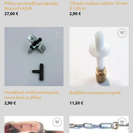
Ρόδες για κλουβί μεταφοράς
Οδηγός σκύλων νάϋλον 10 mm
Bracco Ν.4/5/6
X 1,00 m
K-Rain
(0)
27,00
€
2,90
€
Kamihaki - KMX
(0)
Kawasaki
(0)
Προσθήκη
Προσθήκη
lisam
(0)
στη λίστα
στη λίστα
επιθυμίας
επιθυμίας
LOEWE
(0)
Master
(0)
Matabi
(0)
Μεταλλική πιπίλα ποτίσματος
Βαλβίδα ποτιστρών κομπλέ
Mcc
(0)
κουνελιών με βίδες
2,90
€
11,50
€
McCulloch
(0)
Metal-Pi
(0)
Metaltechnica
(0)
Προσθήκη
Προσθήκη