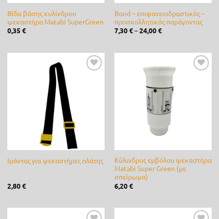
Βίδα βάσης κυλίνδρου
Bond – επιφανειοδραστικός –
K-Rain
(0)
ψεκαστήρα Matabi SuperGreen
προσκολλητικός παράγοντας
0,35
€
7,30
€
–
24,00
€
Kamihaki - KMX
(10)
Kawasaki
(0)
lisam
(0)
Προσθήκη
Προσθήκη
στη λίστα
στη λίστα
επιθυμίας
επιθυμίας
LOEWE
(0)
Master
(0)
Matabi
(33)
Mcc
(0)
Κύλινδρος εμβόλου ψεκαστήρα
Ιμάντας για ψεκαστήρες πλάτης
Matabi Super Green (με
McCulloch
(0)
σπείρωμα)
2,80
€
6,20
€
Metal-Pi
(1)
Metaltechnica
(2)