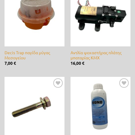
Προσθήκη
Προσθήκη
στη λίστα
στη λίστα
Fito
(0)
επιθυμίας
επιθυμίας
Fytro seeds
(0)
Gardex
(0)
Gemma
(6)
Decis Trap παγίδα μύγας
Αντλία ψεκαστήρας πλάτης
GeoHumus
(0)
Μεσογείου
μπαταρίας KMX
7,00
€
16,00
€
GGP
(0)
Giuntini
(0)
Προσθήκη
Προσθήκη
Hunter
(0)
στη λίστα
στη λίστα
επιθυμίας
επιθυμίας
Husqvarna
(0)
IQV
(0)
Jonsered
(0)