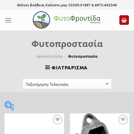
Skip
Θέλετε βοήθεια; Καλέστε μας: 22330-31887 & 6972-602348
to
content
Φυτοπροστασία
Αρχική σελίδα
-
Φυτοπροστασία
ΦΙΛΤΡΆΡΙΣΜΑ
Τιμή
Προσθήκη
Προσθήκη
0 €
123 €
στη λίστα
στη λίστα