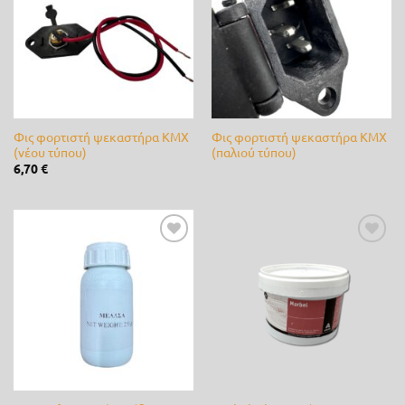
επιθυμίας
επιθυμίας
0
31
62
92
123
Ετικέτες προϊόντος
3M
(0)
Alpina
(0)
Φις φορτιστή ψεκαστήρα KMX
Φις φορτιστή ψεκαστήρα KMX
(νέου τύπου)
(παλιού τύπου)
6,70
€
ARS
(0)
B&S
(0)
bamboo
(0)
Προσθήκη
Προσθήκη
στη λίστα
στη λίστα
επιθυμίας
επιθυμίας
Bayer
(1)
Briggs & Stratton
(0)
CastelGarden
(0)
Castor
(0)