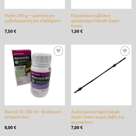
Rayovac
(0)
Medo 200 gr – μαστίχα για
Περικόχλιο εμβόλου
εμβολιασμούς και κλαδέματα
ψεκαστήρα Matabi Super
REGEN
(0)
Green
7,50
€
1,50
€
River
(1)
Rover
(0)
RPE
(0)
Προσθήκη
Προσθήκη
στη λίστα
στη λίστα
επιθυμίας
επιθυμίας
Samurai
(0)
SEMINIS
(0)
Shark
(0)
SIAMIDIS
(0)
Bactoil SC 200 ml – βιολογικό
Αυλός ψεκαστήρα Matabi
εντομοκτόνο
Super Green χωρίς λαβή και
Spring
(0)
ακροφύσιο
8,00
€
7,00
€
Stiga
(0)