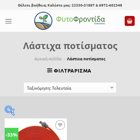
Skip
Θέλετε βοήθεια; Καλέστε μας: 22330-31887 & 6972-602348
to
content
Λάστιχα ποτίσματος
Αρχική σελίδα
-
Λάστιχα ποτίσματος
ΦΙΛΤΡΆΡΙΣΜΑ
Τιμή
-33%
Προσθήκη
8 €
42 €
στη λίστα