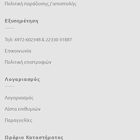
Πολιτική παράδοσης / αποστολής
Cellfast
(3)
Εξυπηρέτηση
Cifarelli
(0)
Claber
(0)
Τηλ: 6972-602348 & 22330-31887
CLIMAX
(0)
Επικοινωνία
DCM
(0)
Πολιτική επιστροφών
de Sangosse
(0)
Λογαριασμός
diMartino
(0)
Λογαριασμός
Duracell
(0)
Λίστα επιθυμιών
Efco
(0)
Παραγγελίες
Energizer
(0)
Ferrari
(0)
Ωράριο Καταστήματος