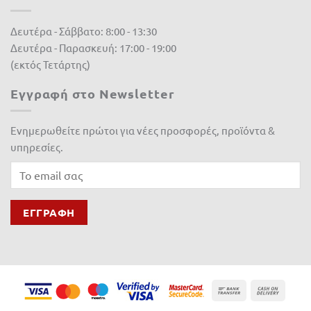
Fito
(0)
Δευτέρα - Σάββατο: 8:00 - 13:30
Δευτέρα - Παρασκευή: 17:00 - 19:00
Fytro seeds
(0)
(εκτός Τετάρτης)
Gardex
(0)
Εγγραφή στο Newsletter
Gemma
(0)
Ενημερωθείτε πρώτοι για νέες προσφορές, προϊόντα &
GeoHumus
(0)
υπηρεσίες.
GGP
(0)
Giuntini
(0)
Hunter
(0)
Husqvarna
(0)
IQV
(0)
Jonsered
(0)