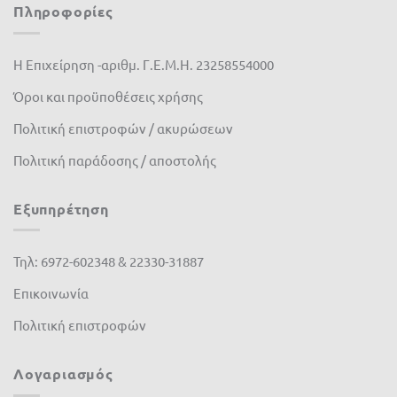
Πληροφορίες
Fito
(0)
Fytro seeds
(0)
Η Επιχείρηση -αριθμ. Γ.Ε.Μ.Η. 23258554000
Όροι και προϋποθέσεις χρήσης
Gardex
(0)
Πολιτική επιστροφών / ακυρώσεων
Gemma
(2)
Πολιτική παράδοσης / αποστολής
GeoHumus
(0)
GGP
(0)
Εξυπηρέτηση
Giuntini
(0)
Τηλ: 6972-602348 & 22330-31887
Hunter
(0)
Επικοινωνία
Husqvarna
(0)
Πολιτική επιστροφών
IQV
(0)
Λογαριασμός
Jonsered
(0)