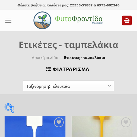
Skip
Θέλετε βοήθεια; Καλέστε μας: 22330-31887 & 6972-602348
to
content
Ετικέτες - ταμπελάκια
Αρχική σελίδα
-
Ετικέτες - ταμπελάκια
ΦΙΛΤΡΆΡΙΣΜΑ
Τιμή
Προσθήκη
Προσθήκη
0 €
1 €
στη λίστα
στη λίστα