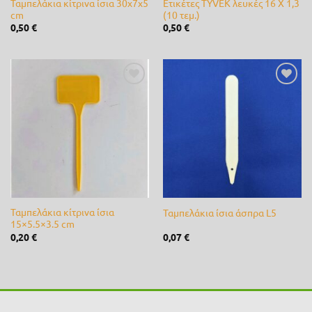
Ταμπελάκια κίτρινα ίσια 30x7x5
Ετικέτες TYVEK λευκές 16 Χ 1,3
cm
(10 τεμ.)
Cellfast
(0)
0,50
€
0,50
€
Cifarelli
(0)
Claber
(0)
Προσθήκη
Προσθήκη
CLIMAX
(0)
στη λίστα
στη λίστα
επιθυμίας
επιθυμίας
DCM
(0)
de Sangosse
(0)
diMartino
(0)
Ταμπελάκια κίτρινα ίσια
Ταμπελάκια ίσια άσπρα L5
Duracell
(0)
15×5.5×3.5 cm
0,20
€
0,07
€
Efco
(0)
Energizer
(0)
Ferrari
(0)