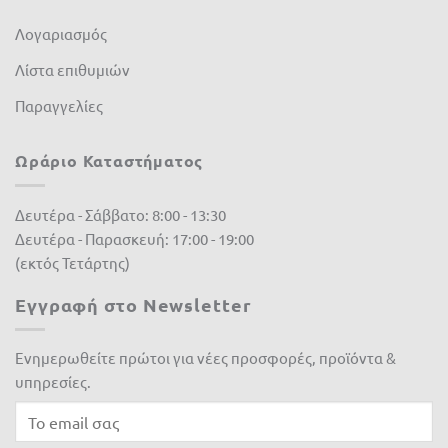
K-Rain
(0)
Λογαριασμός
Kamihaki - KMX
(0)
Λίστα επιθυμιών
Παραγγελίες
Kawasaki
(0)
lisam
(0)
Ωράριο Καταστήματος
LOEWE
(0)
Δευτέρα - Σάββατο: 8:00 - 13:30
Master
(0)
Δευτέρα - Παρασκευή: 17:00 - 19:00
(εκτός Τετάρτης)
Matabi
(0)
Εγγραφή στο Newsletter
Mcc
(0)
McCulloch
(0)
Ενημερωθείτε πρώτοι για νέες προσφορές, προϊόντα &
υπηρεσίες.
Metal-Pi
(0)
Metaltechnica
(0)