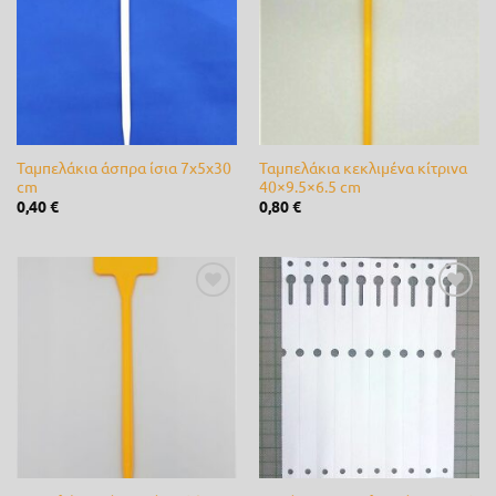
επιθυμίας
επιθυμίας
0
0
1
1
1
Ετικέτες προϊόντος
3M
(0)
Alpina
(0)
Ταμπελάκια άσπρα ίσια 7x5x30
Ταμπελάκια κεκλιμένα κίτρινα
cm
40×9.5×6.5 cm
0,40
€
0,80
€
ARS
(0)
B&S
(0)
bamboo
(0)
Προσθήκη
Προσθήκη
στη λίστα
στη λίστα
επιθυμίας
επιθυμίας
Bayer
(0)
Briggs & Stratton
(0)
CastelGarden
(0)
Castor
(0)