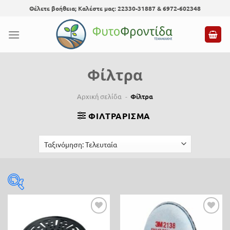
Skip
Θέλετε βοήθεια; Καλέστε μας: 22330-31887 & 6972-602348
to
content
Φίλτρα
Αρχική σελίδα
-
Φίλτρα
ΦΙΛΤΡΆΡΙΣΜΑ
Τιμή
Προσθήκη
Προσθήκη
4 €
35 €
στη λίστα
στη λίστα