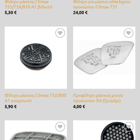
Φίλτρο μάσκας Climax
Φίλτρο για μάσκα ολόκληρου
755/756/810 A1 βιδωτό
προσώπου Climax 731
Cellfast
(0)
5,30
€
24,00
€
Cifarelli
(0)
Claber
(0)
Προσθήκη
Προσθήκη
CLIMAX
(4)
στη λίστα
στη λίστα
επιθυμίας
επιθυμίας
DCM
(0)
de Sangosse
(0)
diMartino
(0)
Φίλτρο μάσκας Climax 732/800
Προφίλτρο μάσκας μισού
Duracell
(0)
A1 κουμπωτό
προσώπου 3M (ζευγάρι)
5,90
€
4,00
€
Efco
(0)
Energizer
(0)
Ferrari
(0)
Προσθήκη
Προσθήκη