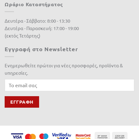
Ωράριο Καταστήματος
Novagro
(0)
Δευτέρα - Σάββατο: 8:00 - 13:30
Nutripet
(0)
Δευτέρα - Παρασκευή: 17:00 - 19:00
OASE
(0)
(εκτός Τετάρτης)
Orbit
(0)
Εγγραφή στο Newsletter
Palaplast
(0)
Ενημερωθείτε πρώτοι για νέες προσφορές, προϊόντα &
Panasonic
(0)
υπηρεσίες.
Partner
(0)
Paterlini
(0)
Rain
(0)
Rain-Bird
(0)
RASER
(0)