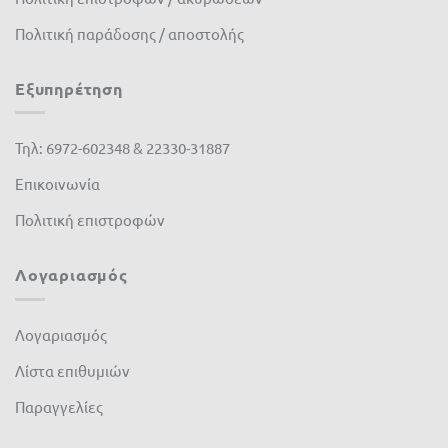
K-Rain
(0)
Πολιτική παράδοσης / αποστολής
Kamihaki - KMX
(0)
Εξυπηρέτηση
Kawasaki
(0)
Τηλ: 6972-602348 & 22330-31887
lisam
(0)
Επικοινωνία
LOEWE
(0)
Πολιτική επιστροφών
Master
(0)
Matabi
(0)
Λογαριασμός
Mcc
(0)
Λογαριασμός
McCulloch
(0)
Λίστα επιθυμιών
Metal-Pi
(0)
Παραγγελίες
Metaltechnica
(0)