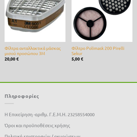
στη λίστα
στη λίστα
επιθυμίας
επιθυμίας
Fito
(0)
Fytro seeds
(0)
Gardex
(0)
Gemma
(0)
Φίλτρα ανταλλακτικά μάσκας
Φίλτρο Polimask 200 Pirelli
μισού προσώπου 3M
Sekur
GeoHumus
(0)
20,00
€
5,00
€
GGP
(0)
Giuntini
(0)
Πληροφορίες
Hunter
(0)
Husqvarna
(0)
Η Επιχείρηση -αριθμ. Γ.Ε.Μ.Η. 23258554000
IQV
(0)
Όροι και προϋποθέσεις χρήσης
Jonsered
(0)
Πολιτική επιστροφών / ακυρώσεων