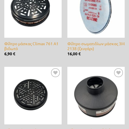
επιθυμίας
επιθυμίας
4
12
20
27
35
Ετικέτες προϊόντος
3M
(4)
Alpina
(0)
Φίλτρο μάσκας Climax 761 A1
Φίλτρο σωματιδίων μάσκας 3M
βιδωτό
2138 (ζευγάρι)
6,90
€
16,00
€
ARS
(0)
B&S
(0)
bamboo
(0)
Προσθήκη
Προσθήκη
στη λίστα
στη λίστα
επιθυμίας
επιθυμίας
Bayer
(0)
Briggs & Stratton
(0)
CastelGarden
(0)
Castor
(0)