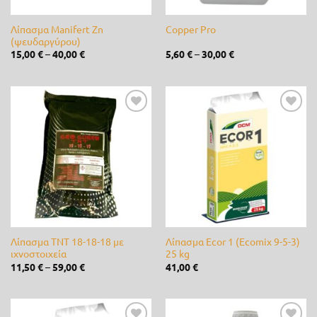
Castor
(0)
Λίπασμα Manifert Zn
Copper Pro
(ψευδαργύρου)
Cellfast
(0)
15,00
€
–
40,00
€
5,60
€
–
30,00
€
Cifarelli
(0)
Claber
(0)
Προσθήκη
Προσθήκη
CLIMAX
(0)
στη λίστα
στη λίστα
επιθυμίας
επιθυμίας
DCM
(2)
de Sangosse
(0)
diMartino
(0)
Λίπασμα TNT 18-18-18 με
Λίπασμα Ecor 1 (Ecomix 9-5-3)
Duracell
(0)
ιχνοστοιχεία
25 kg
11,50
€
–
59,00
€
41,00
€
Efco
(0)
Energizer
(0)