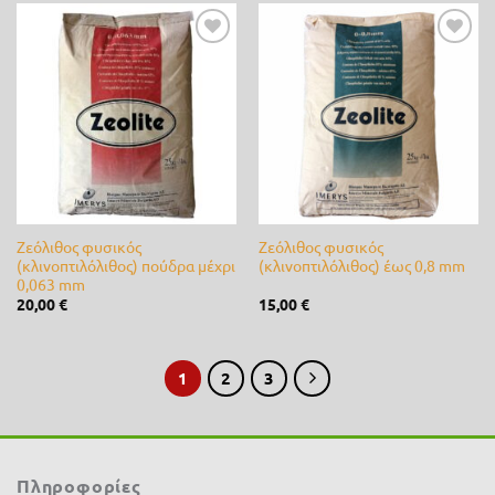
Stiga
(0)
Προσθήκη
Προσθήκη
Stihl
(0)
στη λίστα
στη λίστα
επιθυμίας
επιθυμίας
Valagro
(2)
Varta
(0)
Velda
(0)
Ζεόλιθος φυσικός
Ζεόλιθος φυσικός
Vioryl
(7)
(κλινοπτιλόλιθος) πούδρα μέχρι
(κλινοπτιλόλιθος) έως 0,8 mm
0,063 mm
vitase
(0)
20,00
€
15,00
€
VYR
(0)
1
2
3
Waterlogic
(0)
Αγκρόζα
(0)
Βιολογικά
(24)
Πληροφορίες