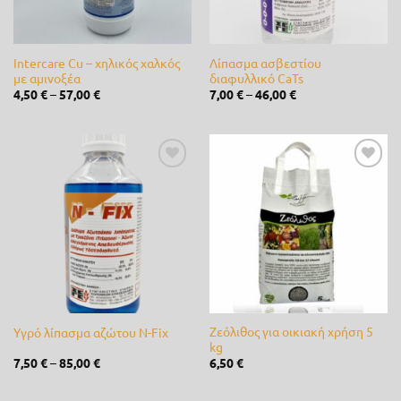
RASER
(0)
Rayovac
(0)
Intercare Cu – χηλικός χαλκός
Λίπασμα ασβεστίου
με αμινοξέα
διαφυλλικό CaTs
4,50
€
–
57,00
€
7,00
€
–
46,00
€
REGEN
(0)
River
(0)
Rover
(0)
Προσθήκη
Προσθήκη
στη λίστα
στη λίστα
RPE
(0)
επιθυμίας
επιθυμίας
Samurai
(0)
SEMINIS
(0)
Shark
(0)
Ζεόλιθος για οικιακή χρήση 5
Υγρό λίπασμα αζώτου N-Fix
kg
SIAMIDIS
(0)
7,50
€
–
85,00
€
6,50
€
Spring
(0)