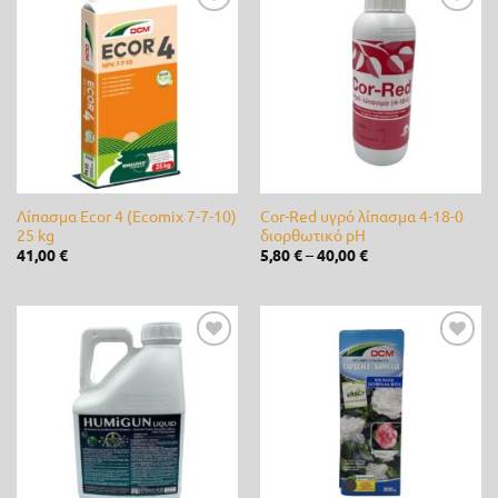
Ferrari
(0)
Προσθήκη
Προσθήκη
στη λίστα
στη λίστα
επιθυμίας
επιθυμίας
Fito
(0)
Fytro seeds
(0)
Gardex
(0)
Gemma
(22)
Λίπασμα Ecor 4 (Ecomix 7-7-10)
Cor-Red υγρό λίπασμα 4-18-0
25 kg
διορθωτικό pH
GeoHumus
(5)
41,00
€
5,80
€
–
40,00
€
GGP
(0)
Giuntini
(0)
Προσθήκη
Προσθήκη
στη λίστα
στη λίστα
Hunter
(0)
επιθυμίας
επιθυμίας
Husqvarna
(0)
IQV
(1)