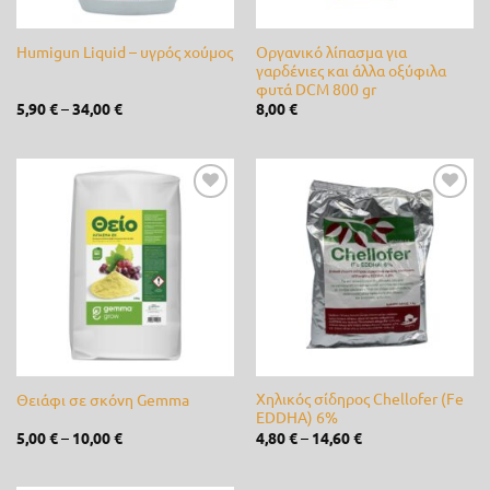
Jonsered
(0)
Οργανικό λίπασμα για
Humigun Liquid – υγρός χούμος
γαρδένιες και άλλα οξύφιλα
K-Rain
(0)
φυτά DCM 800 gr
5,90
€
–
34,00
€
8,00
€
Kamihaki - KMX
(0)
Kawasaki
(0)
lisam
(0)
Προσθήκη
Προσθήκη
στη λίστα
στη λίστα
επιθυμίας
επιθυμίας
LOEWE
(0)
Master
(0)
Matabi
(0)
Mcc
(0)
Χηλικός σίδηρος Chellofer (Fe
Θειάφι σε σκόνη Gemma
EDDHA) 6%
McCulloch
(0)
5,00
€
–
10,00
€
4,80
€
–
14,60
€
Metal-Pi
(0)