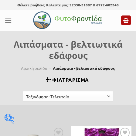
Skip
Θέλετε βοήθεια; Καλέστε μας: 22330-31887 & 6972-602348
to
content
Λιπάσματα - βελτιωτικά
εδάφους
Αρχική σελίδα
-
Λιπάσματα - βελτιωτικά εδάφους
ΦΙΛΤΡΆΡΙΣΜΑ
Τιμή