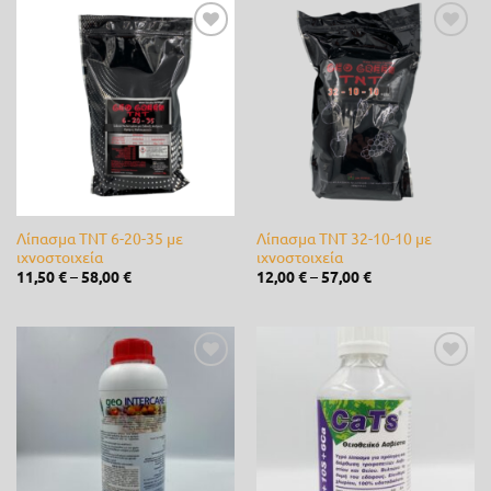
Metaltechnica
(0)
Προσθήκη
Προσθήκη
στη λίστα
στη λίστα
Novagro
(4)
επιθυμίας
επιθυμίας
Nutripet
(0)
OASE
(0)
Orbit
(0)
Λίπασμα TNT 6-20-35 με
Λίπασμα TNT 32-10-10 με
Palaplast
(0)
ιχνοστοιχεία
ιχνοστοιχεία
11,50
€
–
58,00
€
12,00
€
–
57,00
€
Panasonic
(0)
Partner
(0)
Προσθήκη
Προσθήκη
Paterlini
(0)
στη λίστα
στη λίστα
επιθυμίας
επιθυμίας
Rain
(0)
Rain-Bird
(0)