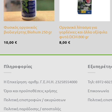
+
+
Φυσικός οργανικός
Οργανικό λίπασμα για
βιοδιεγέρτης Biohum 250 gr
γαρδένιες και άλλα οξύφιλα
φυτά DCM 800 gr
10,00
€
8,00
€
Πληροφορίες
Εξυπηρέτη
Η Επιχείρηση -αριθμ. Γ.Ε.Μ.Η. 23258554000
Τηλ: 6972-602
Όροι και προϋποθέσεις χρήσης
Επικοινωνία
Πολιτική επιστροφών / ακυρώσεων
Πολιτική επι
Πολιτική παράδοσης / αποστολής