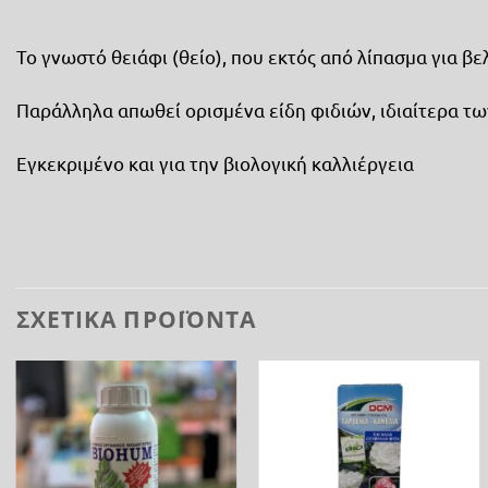
Το γνωστό θειάφι (θείο), που εκτός από λίπασμα για β
Παράλληλα απωθεί ορισμένα είδη φιδιών, ιδιαίτερα τω
Εγκεκριμένο και για την βιολογική καλλιέργεια
ΣΧΕΤΙΚΆ ΠΡΟΪΌΝΤΑ
Προσθήκη
Προσθήκη
στη λίστα
στη λίστα
επιθυμίας
επιθυμίας