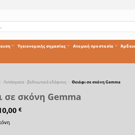
τευση
Υγειονομικής σημασίας
Ατομική προστασία
Άρδευ
-
Λιπάσματα - βελτιωτικά εδάφους
-
Θειάφι σε σκόνη Gemma
ι σε σκόνη Gemma
10,00
€
κόνη