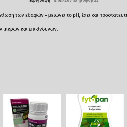
Περιγραφή
Επιπλέον πληροφορίες
ελτίωση των εδαφών – μειώνει το pH, έχει και προστατευ
ν μικρών και επικίνδυνων.
Προσθήκη
Προσθήκη
στη λίστα
στη λίστα
επιθυμίας
επιθυμίας