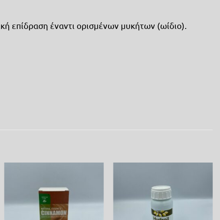
τική επίδραση έναντι ορισμένων μυκήτων (ωίδιο).
Προσθήκη
Προσθήκη
στη λίστα
στη λίστα
επιθυμίας
επιθυμίας