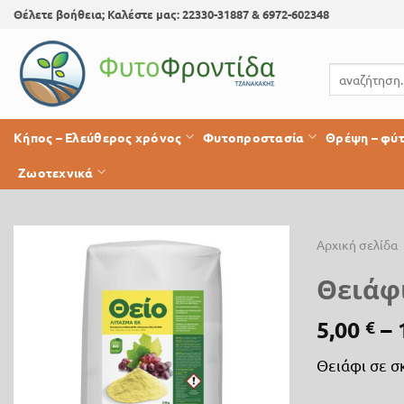
Skip
Θέλετε βοήθεια; Καλέστε μας: 22330-31887 & 6972-602348
to
content
Αναζήτηση
για:
Κήπος – Ελεύθερος χρόνος
Φυτοπροστασία
Θρέψη – φύ
Ζωοτεχνικά
Αρχική σελίδα
Θειάφ
Προσθήκη
στη λίστα
5,00
–
€
επιθυμίας
Θειάφι σε σ