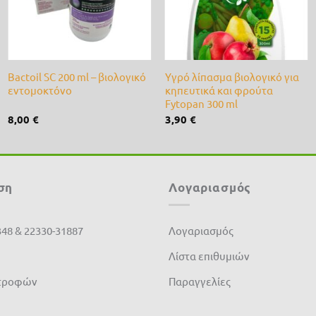
+
+
Bactoil SC 200 ml – βιολογικό
Υγρό λίπασμα βιολογικό για
εντομοκτόνο
κηπευτικά και φρούτα
Fytopan 300 ml
8,00
€
3,90
€
ση
Λογαριασμός
348 & 22330-31887
Λογαριασμός
Λίστα επιθυμιών
στροφών
Παραγγελίες