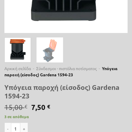
Αρχική σελίδα
-
Σύνδεσμοι - πιστόλια ποτίσματος
-
Υπόγεια
παροχή (είσoδoς) Gardena 1594-23
Υπόγεια παροχή (είσoδoς) Gardena
1594-23
Original
Η
7,50
15,00
€
€
price
τρέχουσα
3 σε απόθεμα
was:
τιμή
Υπόγεια παροχή (είσoδoς) Gardena 1594-23 ποσότητα
15,00 €.
είναι: