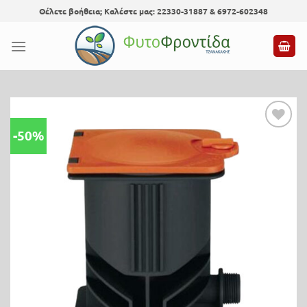
Skip
Θέλετε βοήθεια; Καλέστε μας: 22330-31887 & 6972-602348
to
content
-50%
Προσθήκη
στη λίστα
επιθυμίας