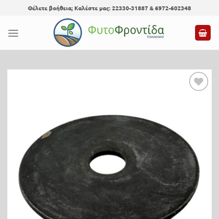
Skip
Θέλετε βοήθεια; Καλέστε μας: 22330-31887 & 6972-602348
to
content
Προσθήκη
στη λίστα
επιθυμίας