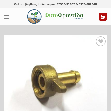
Skip
Θέλετε βοήθεια; Καλέστε μας: 22330-31887 & 6972-602348
to
content
Προσθήκη
στη λίστα
επιθυμίας