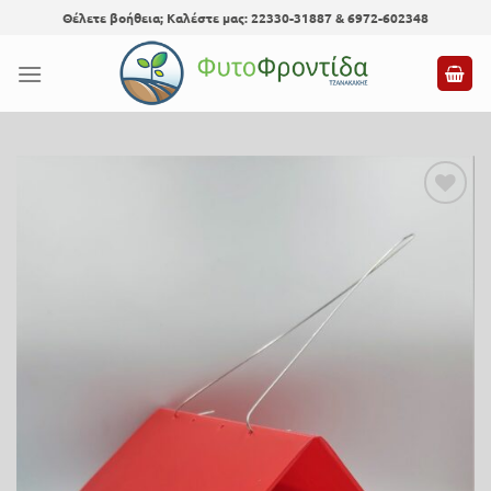
Skip
Θέλετε βοήθεια; Καλέστε μας: 22330-31887 & 6972-602348
to
content
Προσθήκη
στη λίστα
επιθυμίας