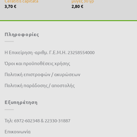
Ceratitis capitata
μύγες 30 γρ
3,70
€
2,80
€
Πληροφορίες
Η Επιχείρηση -αριθμ. Γ.Ε.Μ.Η. 23258554000
Όροι και προϋποθέσεις χρήσης
Πολιτική επιστροφών / ακυρώσεων
Πολιτική παράδοσης / αποστολής
Εξυπηρέτηση
Τηλ: 6972-602348 & 22330-31887
Επικοινωνία