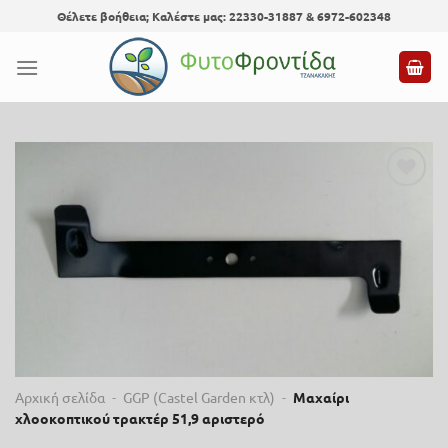
Skip
Θέλετε βοήθεια; Καλέστε μας: 22330-31887 & 6972-602348
to
content
Προσθήκη
στη λίστα
επιθυμίας
Αρχική σελίδα
-
GGP (Castel Garden κτλ)
-
Μαχαίρι
χλοοκοπτικού τρακτέρ 51,9 αριστερό