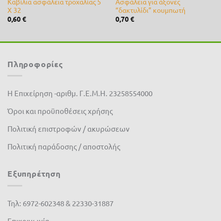
Καβίλια ασφάλεια τροχαλίας 5
Ασφάλεια για άξονες
X 32
“δακτυλίδι” κουμπωτή
0,60
€
0,70
€
Πληροφορίες
Η Επιχείρηση -αριθμ. Γ.Ε.Μ.Η. 23258554000
Όροι και προϋποθέσεις χρήσης
Πολιτική επιστροφών / ακυρώσεων
Πολιτική παράδοσης / αποστολής
Εξυπηρέτηση
Τηλ: 6972-602348 & 22330-31887
Επικοινωνία