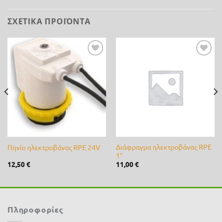
ΣΧΕΤΙΚΆ ΠΡΟΪΌΝΤΑ
Προσθήκη
Προσθήκη
στη λίστα
στη λίστα
επιθυμίας
επιθυμίας
Διάφραγμα ηλεκτροβάνας RPE
Πηνίο ηλεκτροβάνας RPE 24V
1″
12,50
€
11,00
€
Πληροφορίες