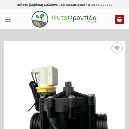
Skip
Θέλετε βοήθεια; Καλέστε μας: 22330-31887 & 6972-602348
to
content
Προσθήκη
στη λίστα
επιθυμίας