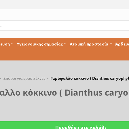
τευση
Υγειονομικής σημασίας
Ατομική προστασία
Άρδευ
-
Σπόροι για ερασιτέχνες
-
Γαρύφαλλο κόκκινο ( Dianthus caryophyl
λλο κόκκινο ( Dianthus caryo
Προσθήκη στο καλάθι