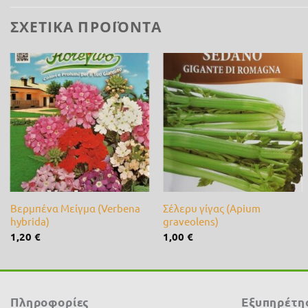
ΣΧΕΤΙΚΆ ΠΡΟΪΌΝΤΑ
Προσθήκη
Προσθήκη
στη λίστα
στη λίστα
επιθυμίας
επιθυμίας
+
+
Βερμπένα Μείγμα (Verbena
Σέλερυ γίγας (Apium
hybrida)
graveolens)
1,20
€
1,00
€
Πληροφορίες
Εξυπηρέτη