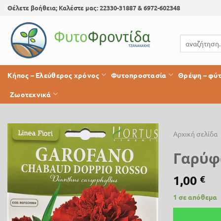
Skip
Θέλετε βοήθεια; Καλέστε μας: 22330-31887 & 6972-602348
to
content
Αναζήτηση
για:
Κήπος – Ελεύθερος χρόνος
Φυτοπροστασία
Θρέψη – φύ
Ζωοτεχνικά
Αρχική σελίδα
Γαρύφα
Προσθήκη
στη λίστα
1,00
€
επιθυμίας
1 σε απόθεμα