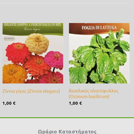
Προσθήκη
Προσθήκη
στη λίστα
στη λίστα
επιθυμίας
επιθυμίας
+
+
Βασιλικός πλατύφυλλος
Ζίννια γίγας (Zinnia elegans)
(Ocimum basilicum)
1,00
€
1,00
€
Ωράριο Καταστήματος