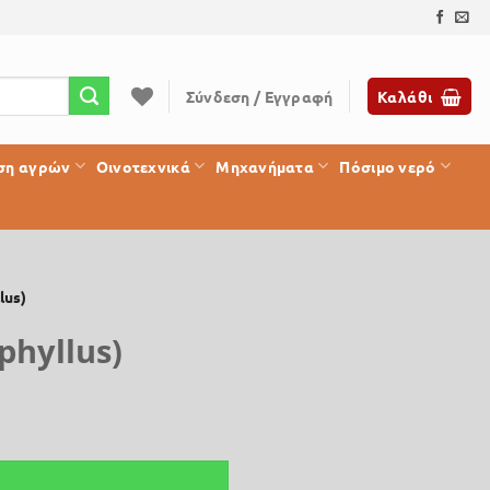
Σύνδεση / Εγγραφή
Καλάθι
ση αγρών
Οινοτεχνικά
Μηχανήματα
Πόσιμο νερό
lus)
phyllus)