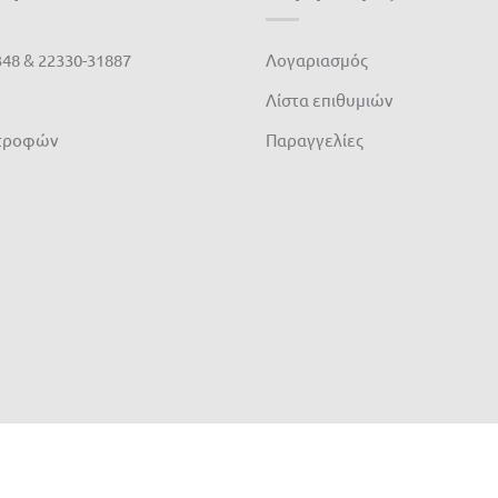
348 & 22330-31887
Λογαριασμός
Λίστα επιθυμιών
στροφών
Παραγγελίες