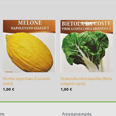
Προσθήκη
Προσθήκη
στη λίστα
στη λίστα
επιθυμίας
επιθυμίας
+
+
Πεπόνι αργείτικο (Cucumis
Σέσκουλο πλατύφυλλο (Beta
melo)
vulgaris cycla)
1,00
€
1,00
€
ση
Λογαριασμός