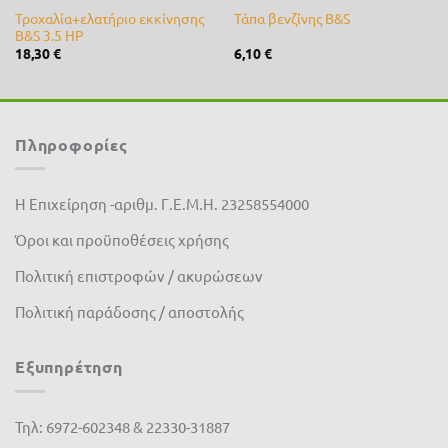
Τροχαλία+ελατήριο εκκίνησης
Τάπα βενζίνης B&S
B&S 3.5 ΗΡ
18,30
€
6,10
€
Πληροφορίες
Η Επιχείρηση -αριθμ. Γ.Ε.Μ.Η. 23258554000
Όροι και προϋποθέσεις χρήσης
Πολιτική επιστροφών / ακυρώσεων
Πολιτική παράδοσης / αποστολής
Εξυπηρέτηση
Τηλ: 6972-602348 & 22330-31887