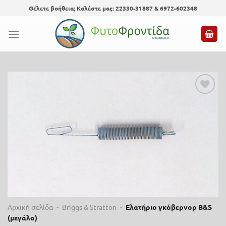
Skip
Θέλετε βοήθεια; Καλέστε μας: 22330-31887 & 6972-602348
to
content
Προσθήκη
στη λίστα
επιθυμίας
Αρχική σελίδα
-
Briggs & Stratton
-
Ελατήριο γκόβερνορ B&S
(μεγάλο)