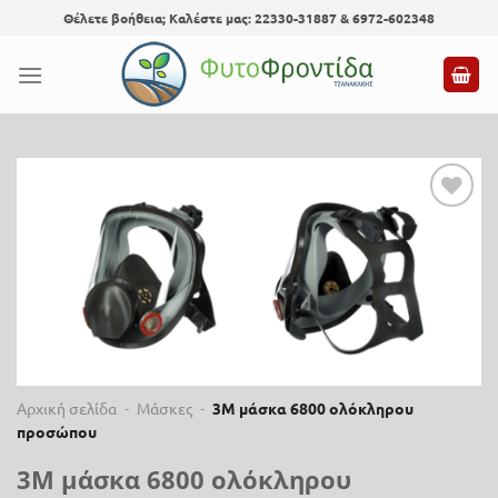
Skip
Θέλετε βοήθεια; Καλέστε μας: 22330-31887 & 6972-602348
to
content
Προσθήκη
στη λίστα
επιθυμίας
Αρχική σελίδα
-
Μάσκες
-
3M μάσκα 6800 ολόκληρου
προσώπου
3M μάσκα 6800 ολόκληρου