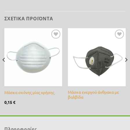
ΣΧΕΤΙΚΆ ΠΡΟΪΌΝΤΑ
Προσθήκη
Προσθήκη
στη λίστα
στη λίστα
επιθυμίας
επιθυμίας
Μάσκα ενεργού άνθρακα με
Μάσκα σκόνης μίας χρήσης
βαλβίδα
0,15
€
Πληροφορίες